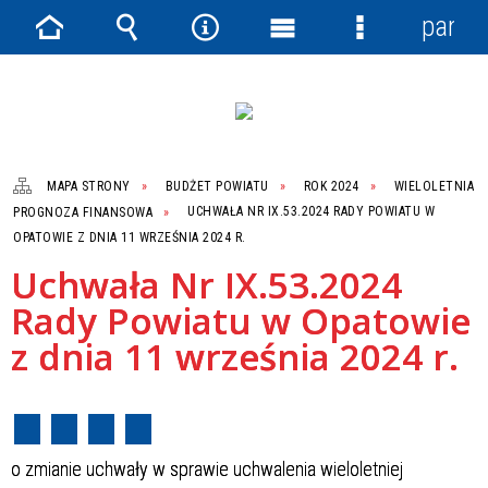
panel
Strona
Wyszukiwarka
Narzędzia
Menu
Menu
główna
główne
szczegółowe
MAPA STRONY
BUDŻET POWIATU
ROK 2024
WIELOLETNIA
PROGNOZA FINANSOWA
UCHWAŁA NR IX.53.2024 RADY POWIATU W
OPATOWIE Z DNIA 11 WRZEŚNIA 2024 R.
Uchwała Nr IX.53.2024
Rady Powiatu w Opatowie
z dnia 11 września 2024 r.
o zmianie uchwały w sprawie uchwalenia wieloletniej