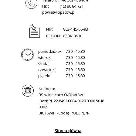
Fax:
(15) 86 84 721
powiat@opatow.pl
NIP:
863-145-65-93
REGON:
830413930
poniedziałek:
7:30 - 15:30
wtorek:
7:30 - 15:30
środa:
7:30 - 15:30
czwartek:
7:30 - 15:30
piątek:
7:30 - 15:30
Nr konta:
BS w Kielcach O/Opatów
IBAN: PL 22 8493 0004 0120 0000 5018
0002
BIC (SWIFT-Code): POLUPLPR
Strona główna