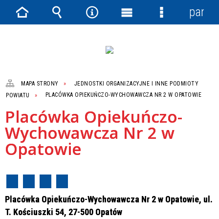
panel
Strona
Wyszukiwarka
Narzędzia
Menu
Menu
główna
główne
szczegółowe
MAPA STRONY
JEDNOSTKI ORGANIZACYJNE I INNE PODMIOTY
POWIATU
PLACÓWKA OPIEKUŃCZO-WYCHOWAWCZA NR 2 W OPATOWIE
Placówka Opiekuńczo-
Wychowawcza Nr 2 w
Opatowie
Placówka Opiekuńczo-Wychowawcza Nr 2 w Opatowie, ul.
T. Kościuszki 54, 27-500 Opatów