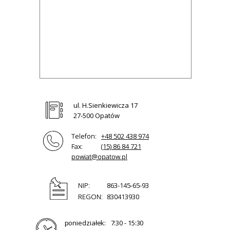
ul. H.Sienkiewicza 17
27-500 Opatów
Telefon:
+48 502 438 974
Fax:
(15) 86 84 721
powiat@opatow.pl
NIP:
863-145-65-93
REGON:
830413930
poniedziałek:
7:30 - 15:30