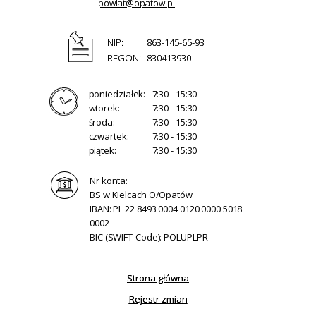
powiat@opatow.pl
NIP:
863-145-65-93
REGON:
830413930
poniedziałek:
7:30 - 15:30
wtorek:
7:30 - 15:30
środa:
7:30 - 15:30
czwartek:
7:30 - 15:30
piątek:
7:30 - 15:30
Nr konta:
BS w Kielcach O/Opatów
IBAN: PL 22 8493 0004 0120 0000 5018
0002
BIC (SWIFT-Code): POLUPLPR
Strona główna
Rejestr zmian