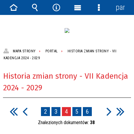
panel
Strona
Wyszukiwarka
Narzędzia
Menu
Menu
główna
główne
szczegółowe
MAPA STRONY
PORTAL
HISTORIA ZMIAN STRONY - VII
KADENCJA 2024 - 2029
Historia zmian strony - VII Kadencja
2024 - 2029
2
3
4
5
6
Znalezionych dokumentów:
38