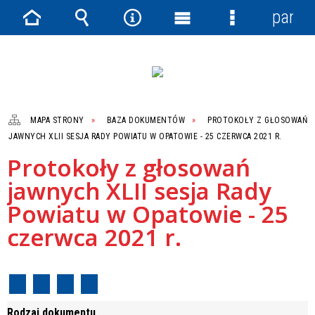
panel
Strona
Wyszukiwarka
Narzędzia
Menu
Menu
główna
główne
szczegółowe
MAPA STRONY
BAZA DOKUMENTÓW
PROTOKOŁY Z GŁOSOWAŃ
JAWNYCH XLII SESJA RADY POWIATU W OPATOWIE - 25 CZERWCA 2021 R.
Protokoły z głosowań
jawnych XLII sesja Rady
Powiatu w Opatowie - 25
czerwca 2021 r.
Rodzaj dokumentu