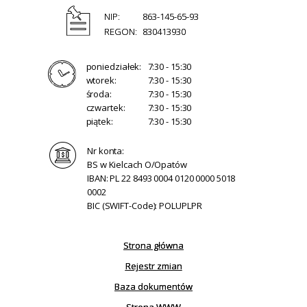
NIP:
863-145-65-93
REGON:
830413930
poniedziałek:
7:30 - 15:30
wtorek:
7:30 - 15:30
środa:
7:30 - 15:30
czwartek:
7:30 - 15:30
piątek:
7:30 - 15:30
Nr konta:
BS w Kielcach O/Opatów
IBAN: PL 22 8493 0004 0120 0000 5018
0002
BIC (SWIFT-Code): POLUPLPR
Strona główna
Rejestr zmian
Baza dokumentów
Strona WWW