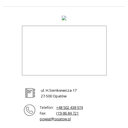
ul. H.Sienkiewicza 17
27-500 Opatów
Telefon:
+48 502 438 974
Fax:
(15) 86 84 721
powiat@opatow.pl