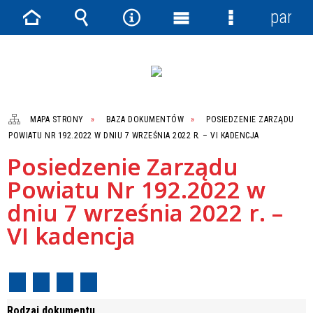
panel
Strona
Wyszukiwarka
Narzędzia
Menu
Menu
główna
główne
szczegółowe
MAPA STRONY
BAZA DOKUMENTÓW
POSIEDZENIE ZARZĄDU
POWIATU NR 192.2022 W DNIU 7 WRZEŚNIA 2022 R. – VI KADENCJA
Posiedzenie Zarządu
Powiatu Nr 192.2022 w
dniu 7 września 2022 r. –
VI kadencja
Rodzaj dokumentu