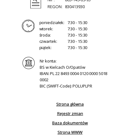
REGON:
830413930
poniedziałek:
7:30 - 15:30
wtorek:
7:30 - 15:30
środa:
7:30 - 15:30
czwartek:
7:30 - 15:30
piątek:
7:30 - 15:30
Nr konta:
BS w Kielcach O/Opatów
IBAN: PL 22 8493 0004 0120 0000 5018
0002
BIC (SWIFT-Code): POLUPLPR
Strona główna
Rejestr zmian
Baza dokumentów
Strona WWW