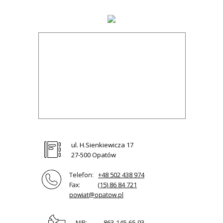
ul. H.Sienkiewicza 17
27-500 Opatów
Telefon:
+48 502 438 974
Fax:
(15) 86 84 721
powiat@opatow.pl
NIP:
863-145-65-93