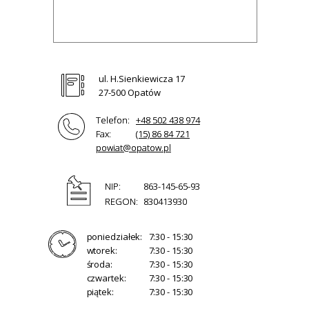
ul. H.Sienkiewicza 17
27-500 Opatów
Telefon:
+48 502 438 974
Fax:
(15) 86 84 721
powiat@opatow.pl
NIP:
863-145-65-93
REGON:
830413930
poniedziałek:
7:30 - 15:30
wtorek:
7:30 - 15:30
środa:
7:30 - 15:30
czwartek:
7:30 - 15:30
piątek:
7:30 - 15:30