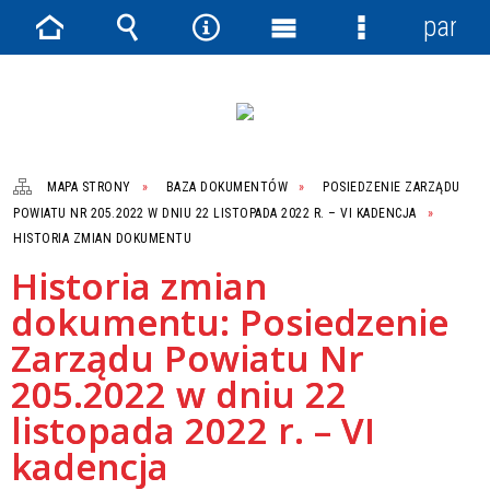
panel
Strona
Wyszukiwarka
Narzędzia
Menu
Menu
główna
główne
szczegółowe
MAPA STRONY
BAZA DOKUMENTÓW
POSIEDZENIE ZARZĄDU
POWIATU NR 205.2022 W DNIU 22 LISTOPADA 2022 R. – VI KADENCJA
HISTORIA ZMIAN DOKUMENTU
Historia zmian
dokumentu: Posiedzenie
Zarządu Powiatu Nr
205.2022 w dniu 22
listopada 2022 r. – VI
kadencja